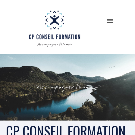
'
'
A
c
c
o
m
p
a
g
n
e
r
l
'
h
u
m
a
i
n
'
'
CP CONSEIL FORMATION