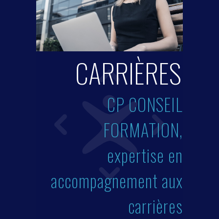
C
A
R
R
I
È
R
E
S
CP CONSEIL
FORMATION,
expertise en
accompagnement aux
carrières