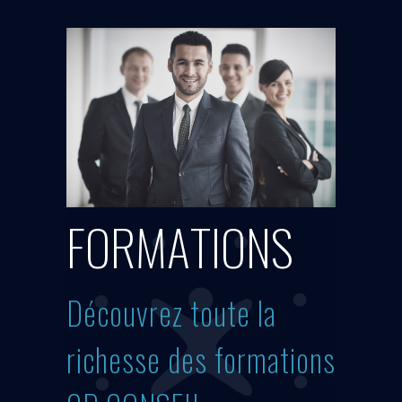
F
O
R
M
A
T
I
O
N
S
Découvrez toute la
richesse des formations