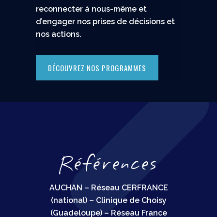
reconnecter à nous-même et
d’engager nos prises de décisions et
nos actions.
DÉCOUVREZ NOS PROGRAMMES
R
é
f
é
r
e
n
c
e
s
AUCHAN – Réseau CERFRANCE
(national) –
Clinique de Choisy
(Guadeloupe) – Réseau France