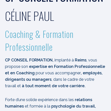
C
É
L
I
N
E
P
A
U
L
Coaching & Formation
Professionnelle
CP CONSEIL FORMATION,
implanté à
Reims
, vous
propose son
expertise en Formation Professionnelle
et en Coaching
pour vous accompagner
, employés,
dirigeants ou managers
, dans le cadre de votre
travail et
à tout moment de votre carrière.
Forte d’une solide expérience dans les
relations
humaines
et formée à la
psychologie du travail,